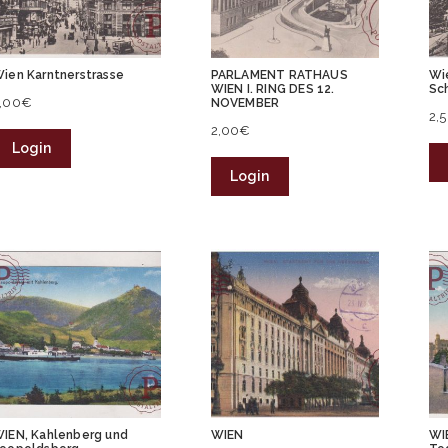
ien Karntnerstrasse
PARLAMENT RATHAUS
Wi
WIEN I. RING DES 12.
Sc
,00
€
NOVEMBER
2,
2,00
€
Login
Login
IEN, Kahlenberg und
WIEN
WIE