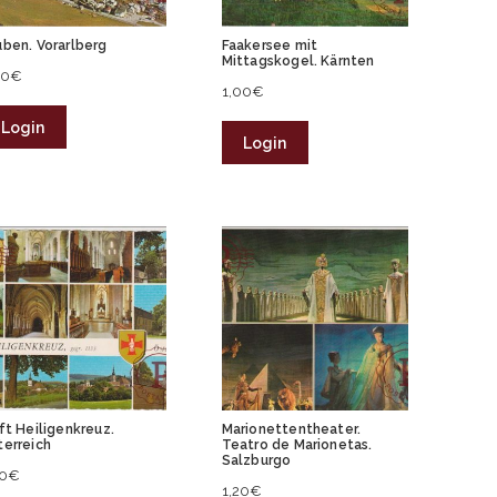
uben. Vorarlberg
Faakersee mit
Mittagskogel. Kärnten
00
€
1,00
€
Login
Login
ft Heiligenkreuz.
Marionettentheater.
terreich
Teatro de Marionetas.
Salzburgo
20
€
1,20
€