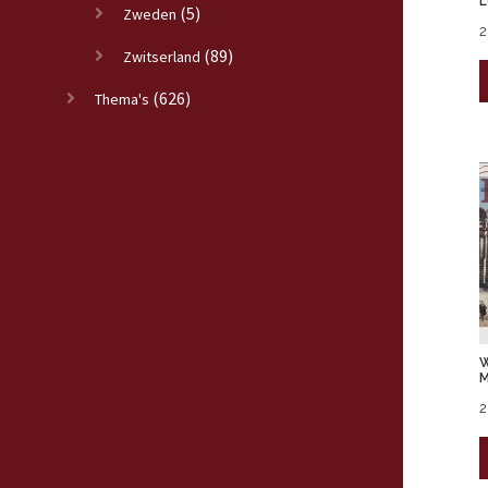
L
(5)
Zweden
2
(89)
Zwitserland
(626)
Thema's
W
M
2