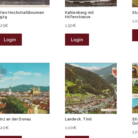
ien Hochstrahlbrunnen
Kahlenberg mit
St
929
Höfenstrasse
1,
,25
€
1,50
€
Login
Login
inz an der Donau
Landeck. Tirol
Sti
Ös
,20
€
1,00
€
1,