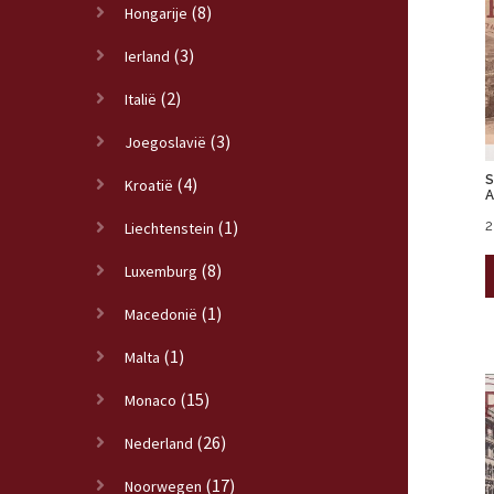
(8)
Hongarije
(3)
Ierland
(2)
Italië
(3)
Joegoslavië
S
(4)
Kroatië
A
(1)
2
Liechtenstein
(8)
Luxemburg
(1)
Macedonië
(1)
Malta
(15)
Monaco
(26)
Nederland
(17)
Noorwegen