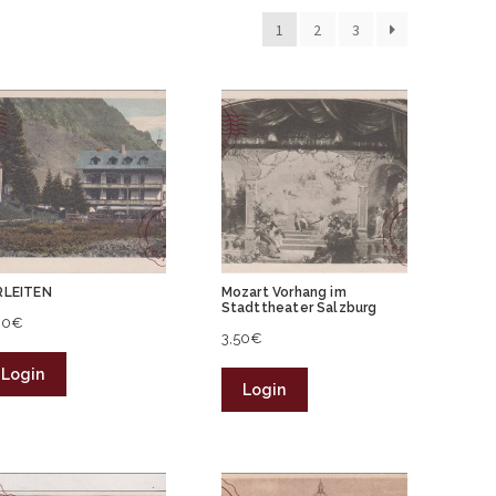
1
2
3
RLEITEN
Mozart Vorhang im
Stadttheater Salzburg
00
€
3,50
€
Login
Login