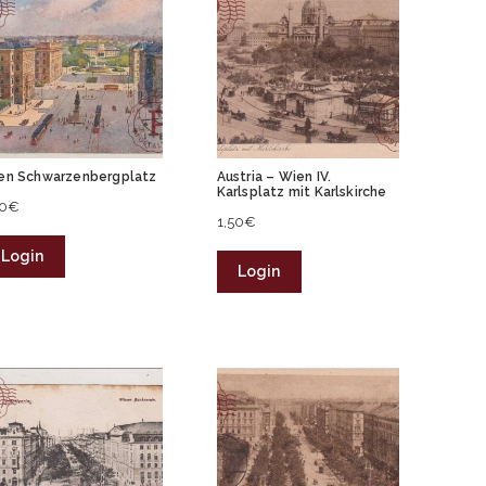
en Schwarzenbergplatz
Austria – Wien IV.
Karlsplatz mit Karlskirche
50
€
1,50
€
Login
Login