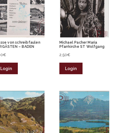
üsse von schreibfaulen
Michael Pacher Maria
RGÄSTEN – BADEN
Pfarrkirche ST Wolfgang
80
€
2,50
€
Login
Login