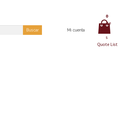
0
ite
m
Buscar
Mi cuenta
s
Quote List