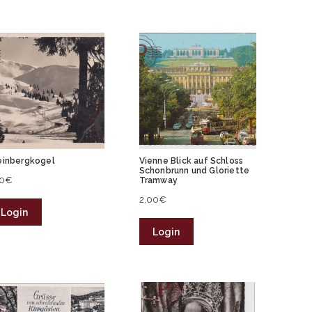
einbergkogel
Vienne Blick auf Schloss
Schonbrunn und Gloriette
50
€
Tramway
2,00
€
Login
Login