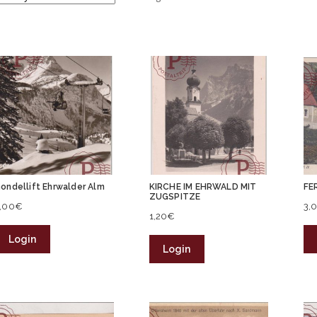
ondellift Ehrwalder Alm
KIRCHE IM EHRWALD MIT
FE
ZUGSPITZE
,00
€
3,
1,20
€
Login
Login