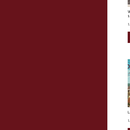
W
1
1
L
1