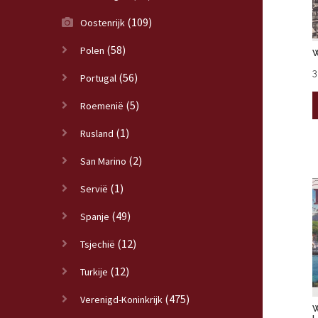
(109)
Oostenrijk
(58)
Polen
W
3
(56)
Portugal
(5)
Roemenië
(1)
Rusland
(2)
San Marino
(1)
Servië
(49)
Spanje
(12)
Tsjechië
(12)
Turkije
(475)
Verenigd-Koninkrijk
W