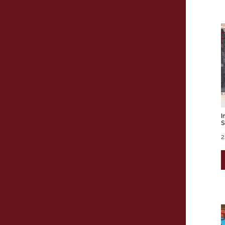
I
S
2