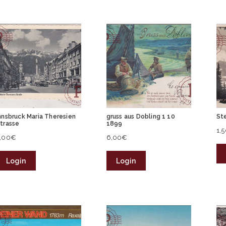
nnsbruck Maria Theresien
gruss aus Dobling 1 10
St
trasse
1899
1,
,00
€
6,00
€
Login
Login