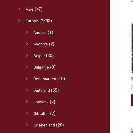
(47)
Azië
(2398)
Europa
(1)
Andere
(2)
Andorra
(80)
België
(3)
Bulgarije
(10)
Denemarken
G
3
(65)
Duitsland
(2)
Frankrijk
(2)
Gibraltar
(20)
Griekenland