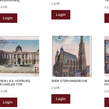
eopoldsberg,
Te
1,50
€
,00
€
1,
Login
Login
IEN I. K.k. HOFBURG.
WIEN STEPHANSKIRCHE
WI
ICHAELER TOR
HO
1,50
€
,00
€
2,
Login
Login