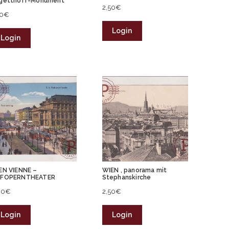
getthoff-Monument
2,50
€
50
€
Login
Login
EN VIENNE –
WIEN , panorama mit
FOPERNTHEATER
Stephanskirche
00
€
2,50
€
Login
Login