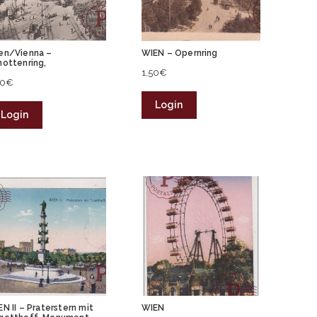
en/Vienna –
WIEN – Opernring
hottenring,
1,50
€
50
€
Login
Login
N II – Praterstern mit
WIEN