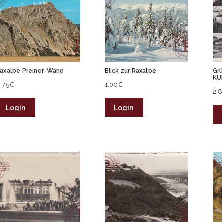
axalpe Preiner-Wand
Blick zur Raxalpe
Gr
KU
,75
€
1,00
€
2,
Login
Login