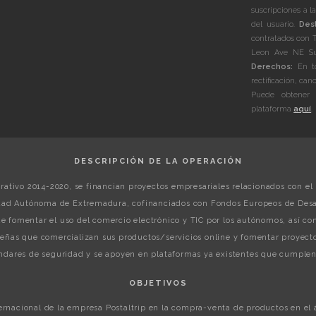
suscripciones a l
del usuario.
Dest
contratados con 
Leon Ave NE Sui
Derechos:
En to
rectificación, can
Puede obtener 
plataforma
aquí
.
DESCRIPCIÓN DE LA OPERACIÓN
ativo 2014-2020, se financian proyectos empresariales relacionados con el 
ad Autónoma de Extremadura, cofinanciados con Fondos Europeos de Desar
gue fomentar el uso del comercio electrónico y TIC por los autónomos, así 
ñas que comercializan sus productos/servicios online y fomentar proyecto
dares de seguridad y se apoyen en plataformas ya existentes que cumplen 
OBJETIVOS
ternacional de la empresa Postaltrip en la compra-venta de productos en el