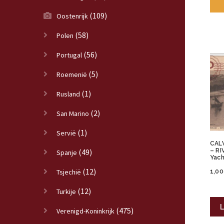
(109)
Oostenrijk
(58)
Polen
(56)
Portugal
(5)
Roemenië
(1)
Rusland
(2)
San Marino
(1)
Servië
CAL
(49)
– RI
Spanje
Yach
(12)
Tsjechië
1,00
(12)
Turkije
L
(475)
Verenigd-Koninkrijk