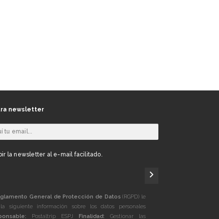
ra newsletter
ir la newsletter al e-mail facilitado.
glamento General de Protección de Datos
(RGPD) le
la siguiente información sobre los datos personales
ponsable:
Postaltrip ESPJ
Finalidad:
Gestionar las