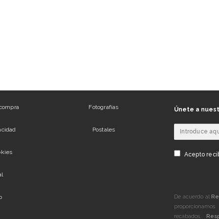
 compra
Fotografías
Únete a nuest
vacidad
Postales
okies
Acepto recib
al
De acuerdo al
Re
b
proporcionamos 
recabados.
Res