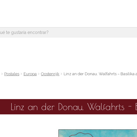
e
Postales
Europa
Oostenrijk
Linz an der Donau. Walfahrts – Basilika
Linz an der Donau. Walfahrts - 