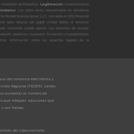
a newsletter de Postaltrip.
Legitimación:
Consentimiento
inatarios:
Los datos serán almacenados en servidores
The Rocket Science Group LLC., con sede en 675 Ponce de
te 5000 Atlanta GA 30308 United States of America.
do momento puede ejercer sus derechos de acceso,
celación, oposición, supresión, limitación y/o postabilidad.
más información sobre los aspectos legales de la
uso del comercio electrónico y
rollo Regional (FEDER), siendo
como aumentar el número de
s que integren soluciones que
y son fiables.
 ámbito del coleccionismo,