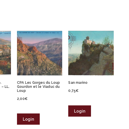
.
CPA Les Gorges du Loup
San marino
 – LL.
Gourdon et le Viaduc du
Loup
0,75
€
2,00
€
Login
Login