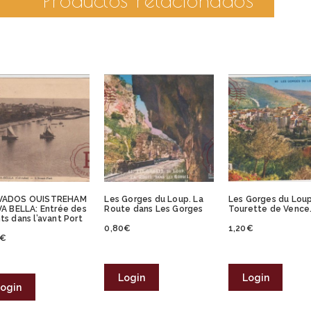
VADOS OUISTREHAM
Les Gorges du Loup. La
Les Gorges du Loup
VA BELLA: Entrée des
Route dans Les Gorges
Tourette de Vence.
ts dans l’avant Port
0,80
€
1,20
€
€
Login
Login
ogin