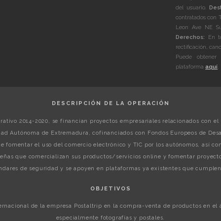
del usuario.
Dest
contratados con 
Leon Ave NE Sui
Derechos:
En to
rectificación, can
Puede obtener 
plataforma
aquí
.
DESCRIPCIÓN DE LA OPERACIÓN
ativo 2014-2020, se financian proyectos empresariales relacionados con el 
ad Autónoma de Extremadura, cofinanciados con Fondos Europeos de Desar
gue fomentar el uso del comercio electrónico y TIC por los autónomos, así 
ñas que comercializan sus productos/servicios online y fomentar proyecto
dares de seguridad y se apoyen en plataformas ya existentes que cumplen 
OBJETIVOS
ternacional de la empresa Postaltrip en la compra-venta de productos en el
especialmente fotografías y postales.