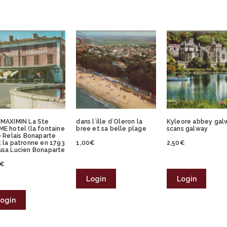
MAXIMIN La Ste
dans l´ille d´Oleron la
Kyleore abbey gal
E hotel (la fontaine
bree et sa belle plage
scans galway
e Relais Bonaparte
 la patronne en 1793
1,00
€
2,50
€
sa Lucien Bonaparte
€
Login
Login
ogin