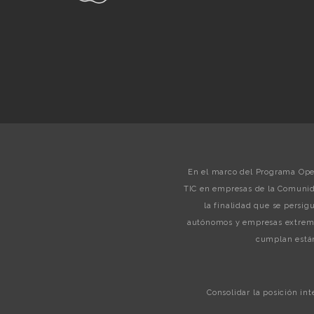
En el marco del Programa Oper
TIC en empresas de la Comunid
la finalidad que se persi
autónomos y empresas extreme
cumplan están
Consolidar la posición in