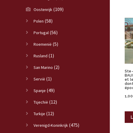
(109)
Oostenrijk
(58)
Polen
(56)
Portugal
(5)
Roemenië
(1)
Rusland
(2)
San Marino
Ste-
BAUM
(1)
Servië
et l
dont
épou
(49)
Spanje
1,00
(12)
Tsjechië
(12)
Turkije
L
(475)
Verenigd-Koninkrijk