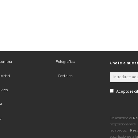
 compra
Fotografías
Únete a nuest
vacidad
Postales
okies
Acepto recib
al
De acuerdo al
Re
b
proporcionamos 
recabados.
Res
suscripciones a l