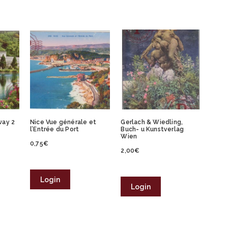
way 2
Nice Vue générale et
Gerlach & Wiedling,
l’Entrée du Port
Buch- u Kunstverlag
Wien
0,75
€
2,00
€
Login
Login