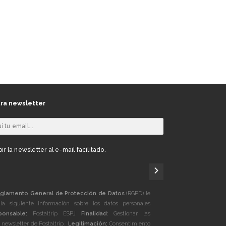
ra newsletter
ir la newsletter al e-mail facilitado.
glamento General de Protección de Datos
(RGPD) le
la siguiente información sobre los datos personales
ponsable:
Postaltrip ESPJ
Finalidad:
Gestionar las
a newsletter de Postaltrip.
Legitimación:
Consentimiento