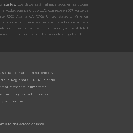
inatarios:
Los datos serán almacenados en servidores
The Rocket Science Group LLC., con sede en 675 Ponce de
te 5000 Atlanta GA 30308 United States of America.
do momento puede ejercer sus derechos de acceso,
celación, oposición, supresión, limitación y/o postabilidad.
más información sobre los aspectos legales de la
uso del comercio electrónico y
rollo Regional (FEDER), siendo
como aumentar el número de
s que integren soluciones que
y son fiables.
 ámbito del coleccionismo,