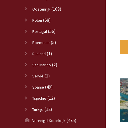
(109)
Oostenrijk
(58)
Polen
(56)
Portugal
(5)
Roemenië
(1)
Rusland
(2)
San Marino
(1)
Servië
(49)
Spanje
(12)
Tsjechië
(12)
Turkije
(475)
Verenigd-Koninkrijk