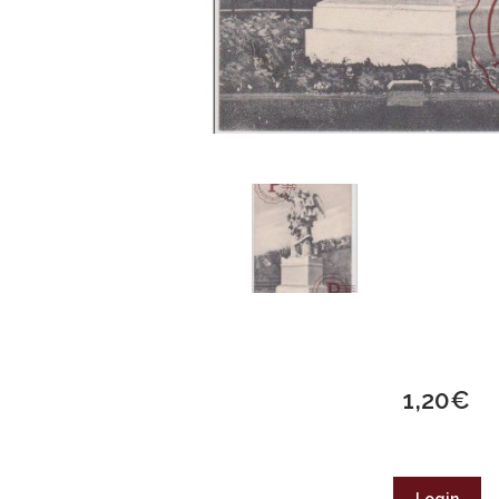
1,20
€
Login