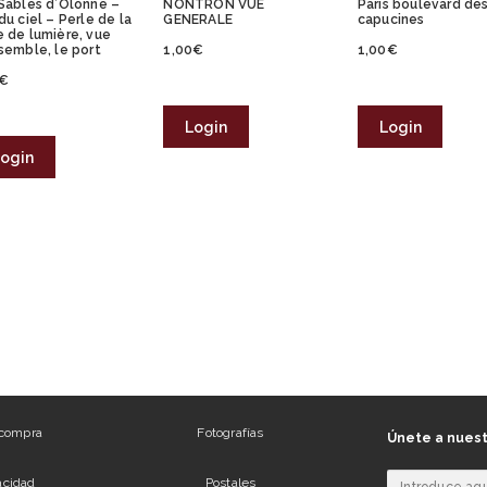
Sables d’Olonne –
NONTRON VUE
Paris boulevard de
du ciel – Perle de la
GENERALE
capucines
 de lumière, vue
semble, le port
1,00
€
1,00
€
€
Login
Login
ogin
 compra
Fotografías
Únete a nuest
vacidad
Postales