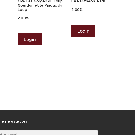
s
CPA Les Gorges du Loup
Le Panthéon. Paris
Gourdon et le Viaduc du
Loup
2,00
€
2,00
€
Login
Login
ra newsletter