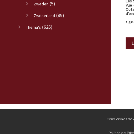
Les 
(5)
Zweden
Vue 
Côte
d’en
(89)
Zwitserland
1,50
(626)
Thema's
L
Condiciones de
Política de Pri