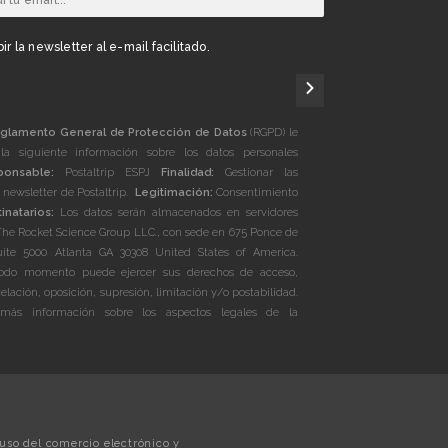
ir la newsletter al e-mail facilitado.
glamento General de Protección de Datos
(RGPD) le
la siguiente información sobre los datos personales
ponsable:
Postaltrip ESPJ
Finalidad:
Gestionar las
a newsletter de Postaltrip.
Legitimación:
Consentimiento
inatarios:
Los datos serán almacenados en servidores
The Rocket Science Group LLC., con sede en 675 Ponce de
te 5000 Atlanta GA 30308 United States of America.
do momento puede ejercer sus derechos de acceso,
celación, oposición, supresión, limitación y/o postabilidad.
más información sobre los aspectos legales de la
uso del comercio electrónico y