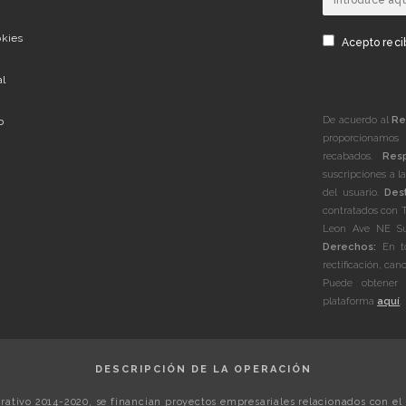
okies
Acepto recib
al
De acuerdo al
Re
b
proporcionamos 
recabados.
Res
suscripciones a l
del usuario.
Dest
contratados con 
Leon Ave NE Sui
Derechos:
En to
rectificación, can
Puede obtener 
plataforma
aquí
.
DESCRIPCIÓN DE LA OPERACIÓN
ativo 2014-2020, se financian proyectos empresariales relacionados con el 