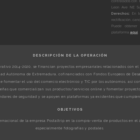
contratados con 
Leon Ave NE Sui
Derechos:
En to
rectificación, can
Puede obtener 
plataforma
aquí
.
DESCRIPCIÓN DE LA OPERACIÓN
ativo 2014-2020, se financian proyectos empresariales relacionados con el 
ad Autónoma de Extremadura, cofinanciados con Fondos Europeos de Desar
gue fomentar el uso del comercio electrónico y TIC por los autónomos, así 
ñas que comercializan sus productos/servicios online y fomentar proyecto
dares de seguridad y se apoyen en plataformas ya existentes que cumplen 
OBJETIVOS
ternacional de la empresa Postaltrip en la compra-venta de productos en el
especialmente fotografías y postales.