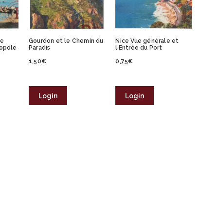
ge
Gourdon et le Chemin du
Nice Vue générale et
ropole
Paradis
l’Entrée du Port
1,50
€
0,75
€
Login
Login