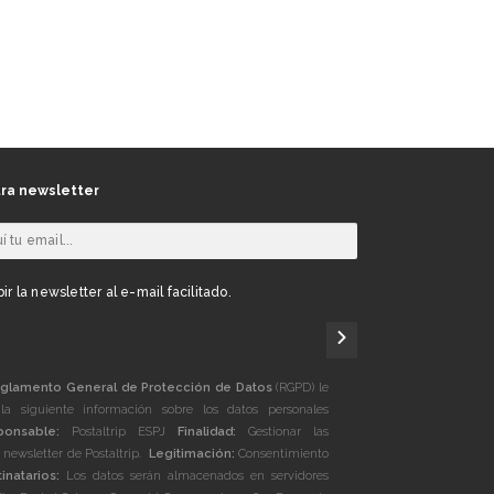
ra newsletter
ir la newsletter al e-mail facilitado.
glamento General de Protección de Datos
(RGPD) le
la siguiente información sobre los datos personales
ponsable:
Postaltrip ESPJ
Finalidad:
Gestionar las
a newsletter de Postaltrip.
Legitimación:
Consentimiento
inatarios:
Los datos serán almacenados en servidores