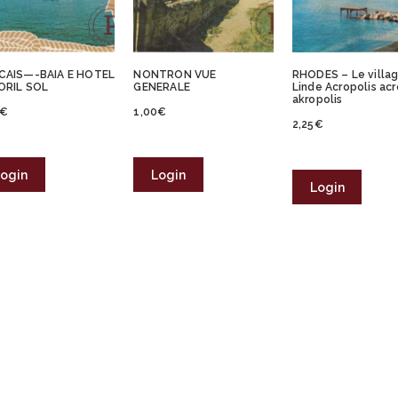
CAIS—-BAIA E HOTEL
NONTRON VUE
RHODES – Le villa
ORIL SOL
GENERALE
Linde Acropolis ac
akropolis
€
1,00
€
2,25
€
ogin
Login
Login