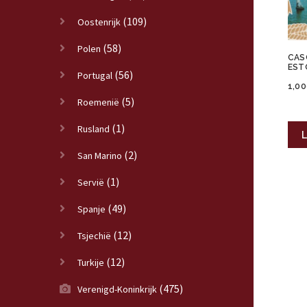
(109)
Oostenrijk
(58)
Polen
CAS
EST
(56)
Portugal
1,00
(5)
Roemenië
(1)
Rusland
L
(2)
San Marino
(1)
Servië
(49)
Spanje
(12)
Tsjechië
(12)
Turkije
(475)
Verenigd-Koninkrijk