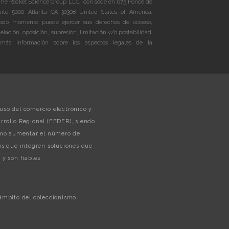
The Rocket Science Group LLC., con sede en 675 Ponce de
te 5000 Atlanta GA 30308 United States of America.
do momento puede ejercer sus derechos de acceso,
celación, oposición, supresión, limitación y/o postabilidad.
más información sobre los aspectos legales de la
uso del comercio electrónico y
rollo Regional (FEDER), siendo
como aumentar el número de
s que integren soluciones que
y son fiables.
 ámbito del coleccionismo,