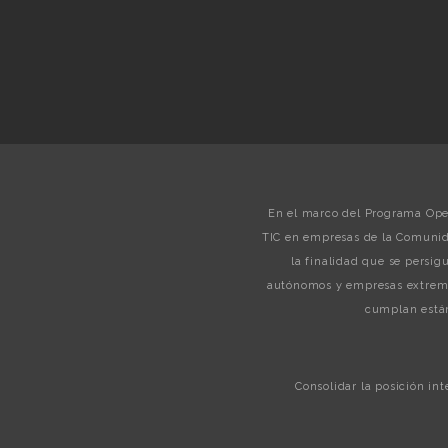
En el marco del Programa Oper
TIC en empresas de la Comunid
la finalidad que se persi
autónomos y empresas extreme
cumplan están
Consolidar la posición in