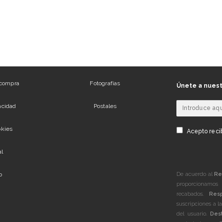
 compra
Fotografías
Únete a nuest
vacidad
Postales
okies
Acepto recib
al
De acuerdo al
Re
b
proporcionamos 
recabados.
Res
suscripciones a l
del usuario.
Dest