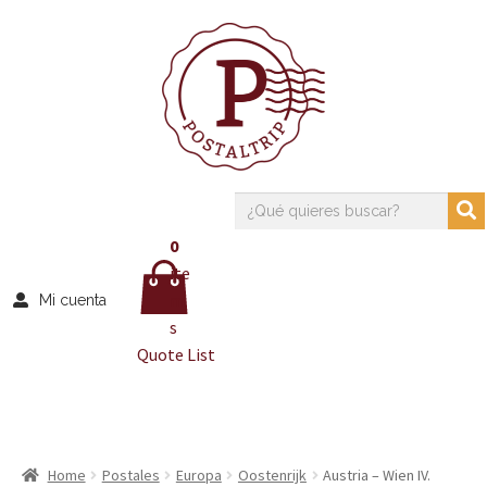
0
ite
m
Mi cuenta
s
Quote List
Home
Postales
Europa
Oostenrijk
Austria – Wien IV.