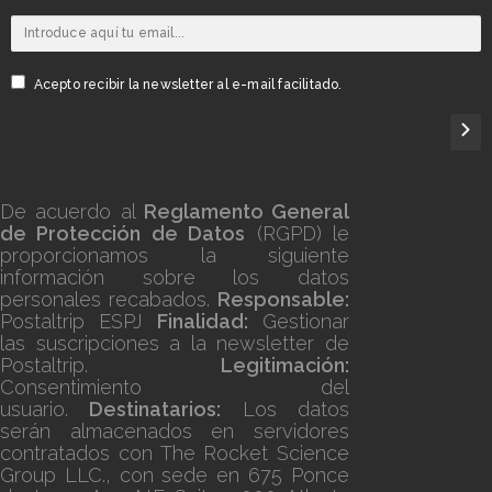
Acepto recibir la newsletter al e-mail facilitado.
De acuerdo al
Reglamento General
de Protección de Datos
(RGPD) le
proporcionamos la siguiente
información sobre los datos
personales recabados.
Responsable:
Postaltrip ESPJ
Finalidad:
Gestionar
las suscripciones a la newsletter de
Postaltrip.
Legitimación:
Consentimiento del
usuario.
Destinatarios:
Los datos
serán almacenados en servidores
contratados con The Rocket Science
Group LLC., con sede en 675 Ponce