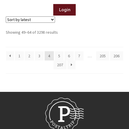
Login
Showing 49–64 of 3298 results
1
2
3
4
5
6
7
…
205
206
207