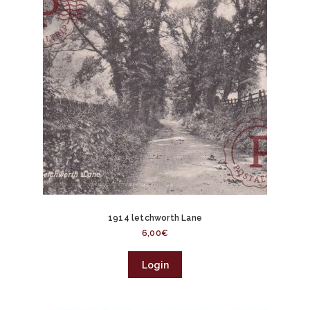
1914 letchworth Lane
6,00
€
Login