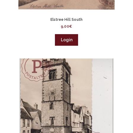
Elstree Hill South
9,00
€
Login