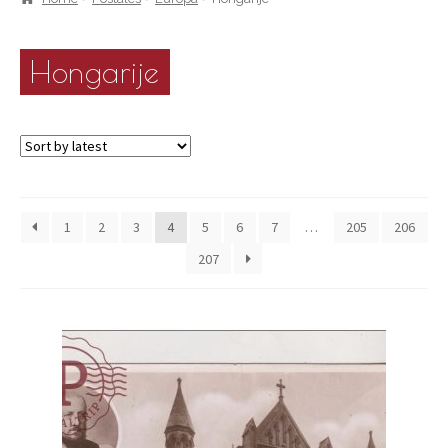
Hongarije
1
2
3
4
5
6
7
…
205
206
207