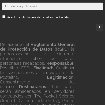
Acepto recibir la newsletter al e-mail facilitado.
De acuerdo al
Reglamento General
de Protección de Datos
(RGPD) le
proporcionamos la siguiente
información sobre los datos
personales recabados.
Responsable:
Postaltrip ESPJ
Finalidad:
Gestionar
las suscripciones a la newsletter de
Postaltrip.
Legitimación:
Consentimiento del
usuario.
Destinatarios:
Los datos
serán almacenados en servidores
contratados con The Rocket Science
Group LLC., con sede en 675 Ponce