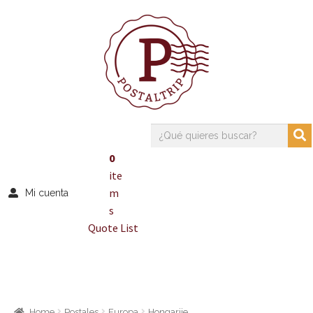
0
ite
m
Mi cuenta
s
Quote List
Home
Postales
Europa
Hongarije