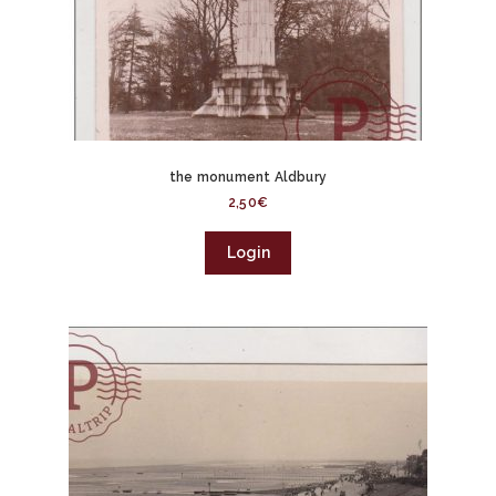
the monument Aldbury
2,50
€
Login