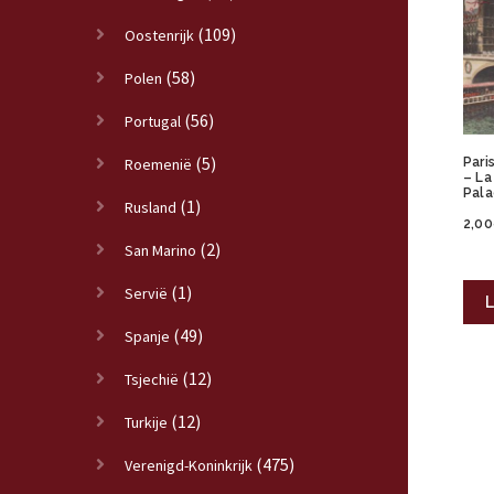
(109)
Oostenrijk
(58)
Polen
(56)
Portugal
(5)
Roemenië
Pari
– La
Pala
(1)
Rusland
2,00
(2)
San Marino
(1)
Servië
L
(49)
Spanje
(12)
Tsjechië
(12)
Turkije
(475)
Verenigd-Koninkrijk