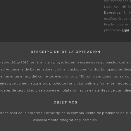
contratados con 
Leon Ave NE Sui
Derechos:
En to
rectificación, can
Puede obtener 
plataforma
aquí
.
DESCRIPCIÓN DE LA OPERACIÓN
ativo 2014-2020, se financian proyectos empresariales relacionados con el 
ad Autónoma de Extremadura, cofinanciados con Fondos Europeos de Desar
gue fomentar el uso del comercio electrónico y TIC por los autónomos, así 
ñas que comercializan sus productos/servicios online y fomentar proyecto
dares de seguridad y se apoyen en plataformas ya existentes que cumplen 
OBJETIVOS
ternacional de la empresa Postaltrip en la compra-venta de productos en el
especialmente fotografías y postales.