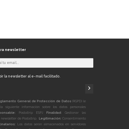
ra newsletter
ir la newsletter al e-mail facilitado.
glamento General de Protección de Datos
(RGPD) le
la siguiente información sobre los datos personales
ponsable:
Postaltrip ESPJ
Finalidad:
Gestionar las
a newsletter de Postaltrip.
Legitimación:
Consentimiento
inatarios:
Los datos serán almacenados en servidores