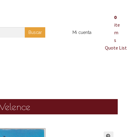
0
ite
m
Buscar
Mi cuenta
s
Quote List
 Velence