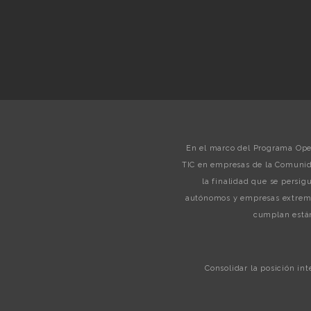
En el marco del Programa Oper
TIC en empresas de la Comunid
la finalidad que se persi
autónomos y empresas extreme
cumplan están
Consolidar la posición in