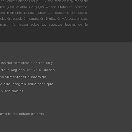
The Rocket Science Group LLC., con sede en 675 Ponce de
te 5000 Atlanta GA 30308 United States of America.
do momento puede ejercer sus derechos de acceso,
celación, oposición, supresión, limitación y/o postabilidad.
más información sobre los aspectos legales de la
uso del comercio electrónico y
rollo Regional (FEDER), siendo
como aumentar el número de
s que integren soluciones que
y son fiables.
 ámbito del coleccionismo,