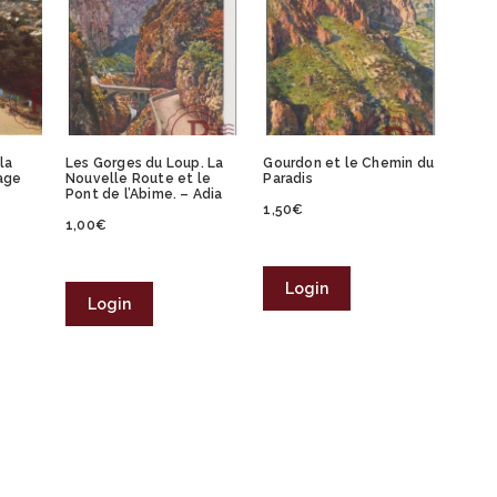
la
Les Gorges du Loup. La
Gourdon et le Chemin du
lage
Nouvelle Route et le
Paradis
Pont de l’Abime. – Adia
1,50
€
1,00
€
Login
Login