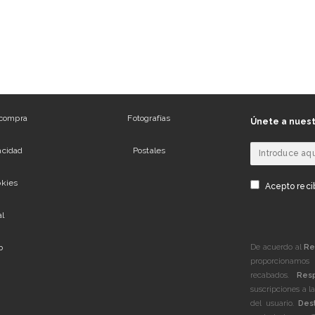
 compra
Fotografías
Únete a nuest
vacidad
Postales
okies
Acepto recib
al
De acuerdo al
Re
b
proporcionamos 
recabados.
Res
suscripciones a l
del usuario.
Dest