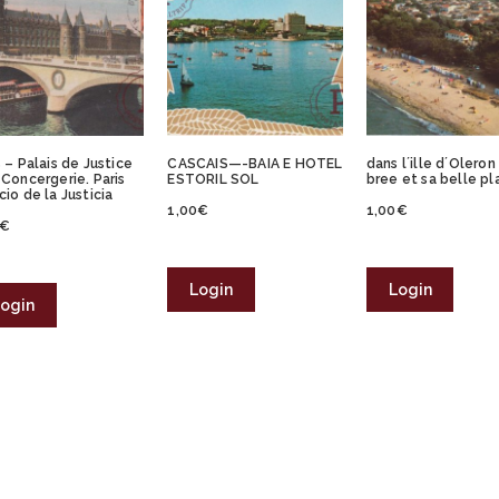
s – Palais de Justice
CASCAIS—-BAIA E HOTEL
dans l´ille d´Oleron 
 Concergerie. Paris
ESTORIL SOL
bree et sa belle p
cio de la Justicia
1,00
€
1,00
€
€
Login
Login
ogin