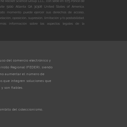
The Rocket Science Group LLC., con sede en 675 Ponce de
te 5000 Atlanta GA 30308 United States of America.
do momento puede ejercer sus derechos de acceso,
celación, oposición, supresión, limitación y/o postabilidad.
más información sobre los aspectos legales de la
uso del comercio electrónico y
rollo Regional (FEDER), siendo
como aumentar el número de
s que integren soluciones que
y son fiables.
 ámbito del coleccionismo,