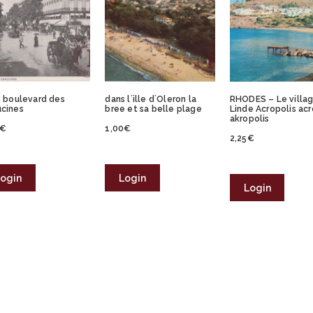
s boulevard des
dans l´ille d´Oleron la
RHODES – Le villa
cines
bree et sa belle plage
Linde Acropolis ac
akropolis
€
1,00
€
2,25
€
ogin
Login
Login