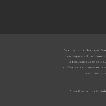
En el marco del Programa Oper
TIC en empresas de la Comunid
la finalidad que se persi
autónomos y empresas extreme
cumplan están
Consolidar la posición in