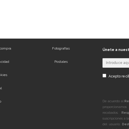
 compra
Fotografías
Únete a nuest
vacidad
Postales
okies
Acepto recib
al
De acuerdo al
Re
b
proporcionamos 
recabados.
Res
suscripciones a l
del usuario.
Dest