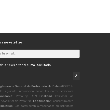
ra newsletter
ir la newsletter al e-mail facilitado.
glamento General de Protección de Datos
(RGPD) le
la siguiente información sobre los datos personales
ponsable:
Postaltrip ESPJ
Finalidad:
Gestionar las
a newsletter de Postaltrip.
Legitimación:
Consentimiento
inatarios:
Los datos serán almacenados en servidores