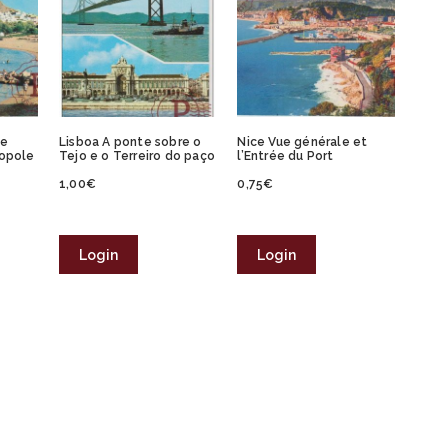
ge
Lisboa A ponte sobre o
Nice Vue générale et
ropole
Tejo e o Terreiro do paço
l’Entrée du Port
1,00
€
0,75
€
Login
Login