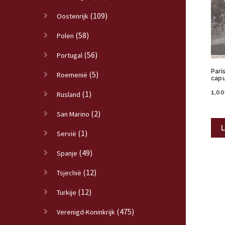
(109)
Oostenrijk
(58)
Polen
(56)
Portugal
Pari
(5)
Roemenië
capu
1,00
(1)
Rusland
(2)
San Marino
L
(1)
Servië
(49)
Spanje
(12)
Tsjechië
(12)
Turkije
(475)
Verenigd-Koninkrijk