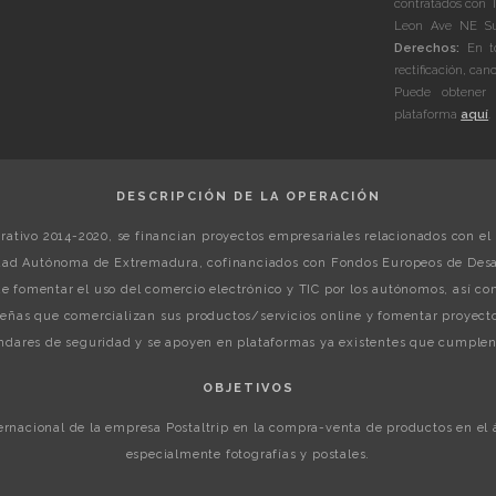
contratados con 
Leon Ave NE Sui
Derechos:
En to
rectificación, can
Puede obtener 
plataforma
aquí
.
DESCRIPCIÓN DE LA OPERACIÓN
ativo 2014-2020, se financian proyectos empresariales relacionados con el 
ad Autónoma de Extremadura, cofinanciados con Fondos Europeos de Desar
gue fomentar el uso del comercio electrónico y TIC por los autónomos, así 
ñas que comercializan sus productos/servicios online y fomentar proyecto
dares de seguridad y se apoyen en plataformas ya existentes que cumplen 
OBJETIVOS
ternacional de la empresa Postaltrip en la compra-venta de productos en el
especialmente fotografías y postales.