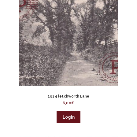
1914 letchworth Lane
6,00
€
Login