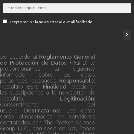
Acepto recibir la newsletter al e-mail facilitado.
De acuerdo al
Reglamento General
de Protección de Datos
(RGPD) le
proporcionamos la siguiente
información sobre los datos
personales recabados.
Responsable:
Postaltrip ESPJ
Finalidad:
Gestionar
las suscripciones a la newsletter de
Postaltrip.
Legitimación:
Consentimiento del
usuario.
Destinatarios:
Los datos
serán almacenados en servidores
contratados con The Rocket Science
Group LLC., con sede en 675 Ponce