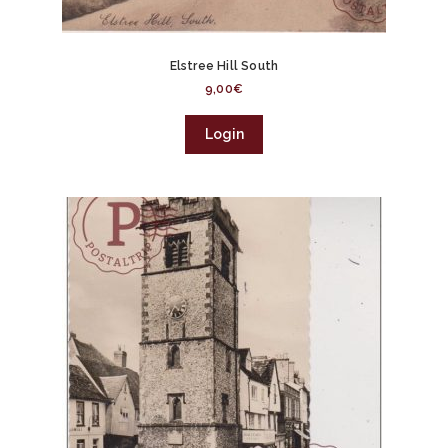
Elstree Hill South
9,00
€
Login