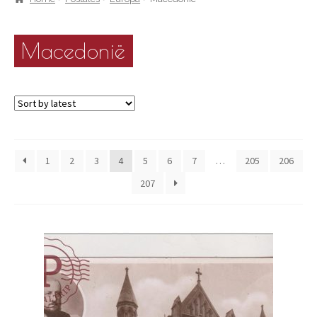
Macedonië
1
2
3
4
5
6
7
…
205
206
207