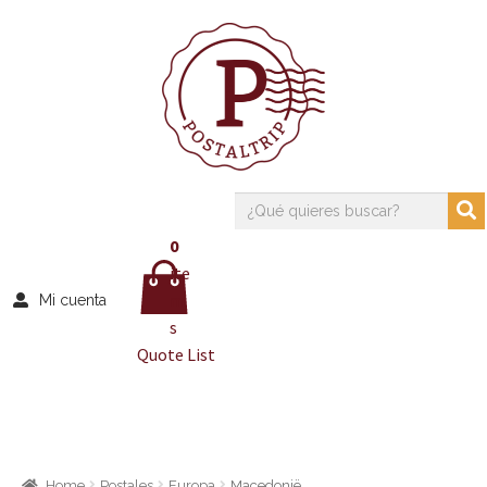
0
ite
m
Mi cuenta
s
Quote List
Home
Postales
Europa
Macedonië