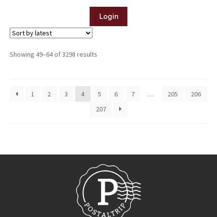
Login
Showing 49–64 of 3298 results
1
2
3
4
5
6
7
…
205
206
207