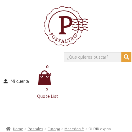
0
ite
m
Mi cuenta
s
Quote List
Home
Postales
Europa
Macedonië
OHRID oxpha