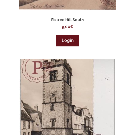
Elstree Hill South
9,00
€
Login