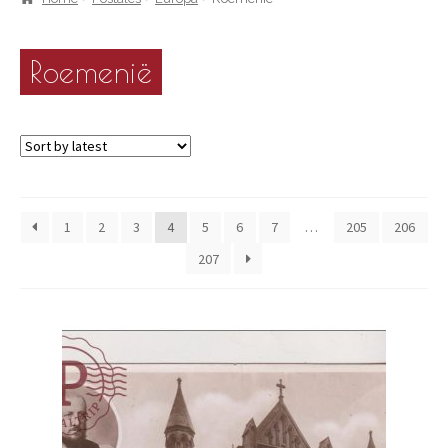
Roemenië
1
2
3
4
5
6
7
…
205
206
207