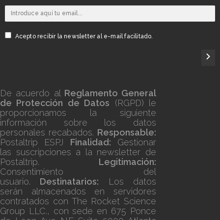
Acepto recibir la newsletter al e-mail facilitado.
De acuerdo al
Reglamento General
de Protección de Datos
(RGPD) le
proporcionamos la siguiente
información sobre los datos
personales recabados.
Responsable:
Postaltrip ESPJ
Finalidad:
Gestionar
las suscripciones a la newsletter de
Postaltrip.
Legitimación:
Consentimiento del
usuario.
Destinatarios:
Los datos
serán almacenados en servidores
contratados con The Rocket Science
Group LLC., con sede en 675 Ponce