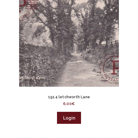
1914 letchworth Lane
6,00
€
Login