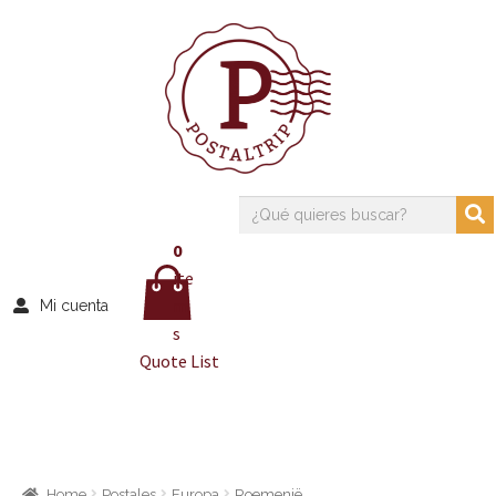
0
ite
m
Mi cuenta
s
Quote List
Home
Postales
Europa
Roemenië