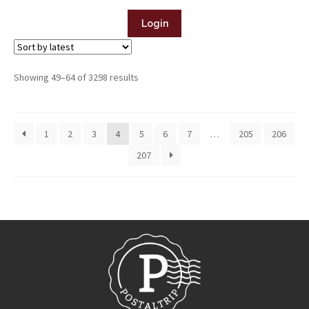
Login
Showing 49–64 of 3298 results
1
2
3
4
5
6
7
…
205
206
207